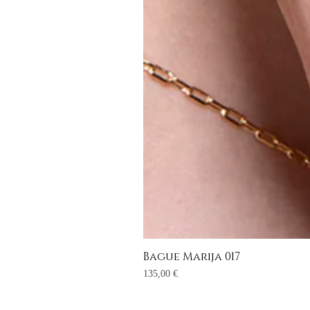
Bague Marija 017
Prix
135,00 €