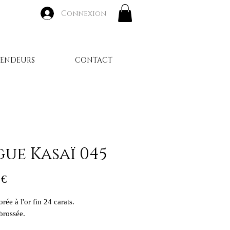
Connexion
VENDEURS
CONTACT
ue Kasaï 045
Prix
 €
rée à l'or fin 24 carats.
 brossée.