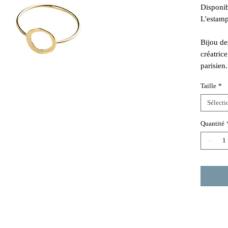
Disponibl
L'estam
Bijou de
créatric
parisien.
Taille
*
Sélecti
Quantité