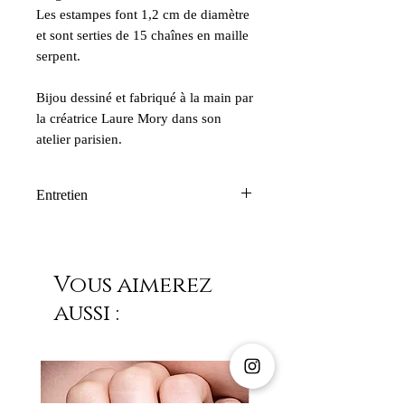
Les estampes font 1,2 cm de diamètre
et sont serties de 15 chaînes en maille
serpent.
Bijou dessiné et fabriqué à la main par
la créatrice Laure Mory dans son
atelier parisien.
Entretien
Nos créations Laure Mory Bijoux
Paris résistent à l’eau et ne s’oxydent
pas. Mais nous déconseillons
Vous aimerez
fortement le contact avec le parfum et
aussi :
autres cosmétiques à base d’alcool.
Les pierres utilisées sont
exclusivement semi-précieuses, le
chlore peut ternir leur éclat. Nous
déconseillons de passer sous l’eau vos