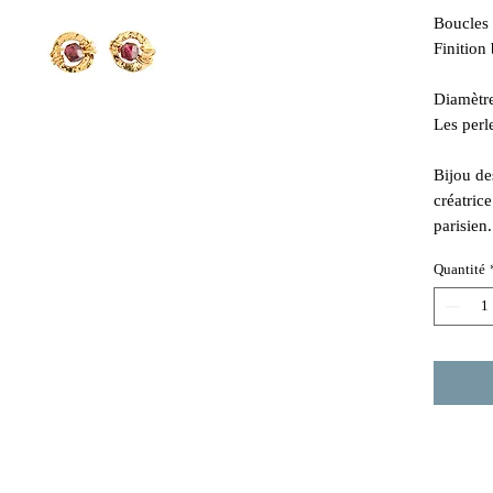
Boucles d
Finition 
Diamètre
Les perl
Bijou de
créatric
parisien.
Quantité