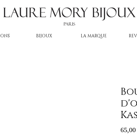
IONS
BIJOUX
LA MARQUE
RE
Bo
d'o
Kas
65,00