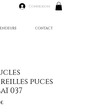
Connexion
VENDEURS
CONTACT
ucles
reilles puces
aï 037
Prix
 €