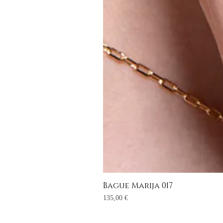
Bague Marija 017
Prix
135,00 €