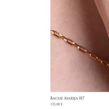
Bague Marija 017
Prix
135,00 €