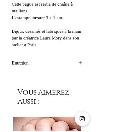
Cette bague est sertie de chaîne à
maillons.
L'estampe mesure 3 x 1 cm.
Bijoux dessinés et fabriqués à la main
par la créatrice Laure Mory dans son
atelier à Paris.
Entretien
Nos créations Laure Mory Bijoux
Paris résistent à l’eau et ne s’oxydent
pas. Mais nous déconseillons
Vous aimerez
fortement le contact avec le parfum et
aussi :
autres cosmétiques à base d’alcool.
Les pierres utilisées sont
exclusivement semi-précieuses, le
chlore peut ternir leur éclat. Nous
déconseillons de passer sous l’eau vos