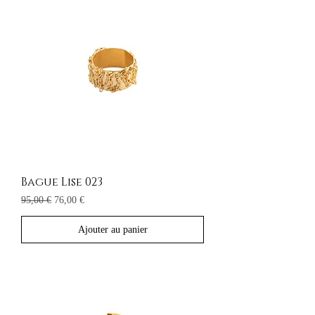
Bague Lise 023
Prix original
Prix promotionnel
95,00 €
76,00 €
Ajouter au panier