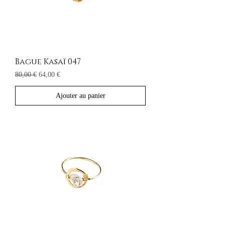
Bague Kasaï 047
Prix original
Prix promotionnel
80,00 €
64,00 €
Ajouter au panier