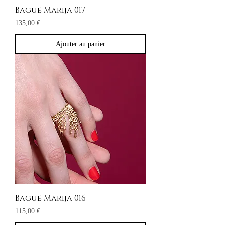
Bague Marija 017
Prix
135,00 €
Ajouter au panier
Bague Marija 016
Prix
115,00 €