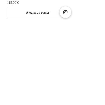
Prix
115,00 €
Ajouter au panier
Créoles Louise 019
Prix
115,00 €
Ajouter au panier