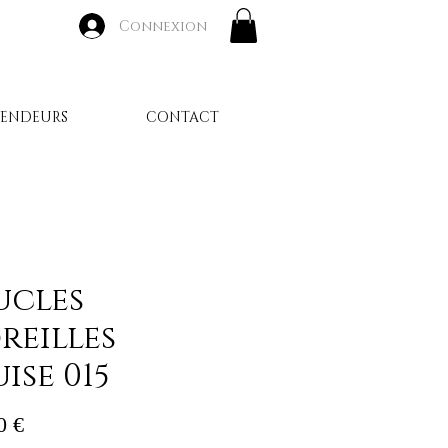
Connexion
VENDEURS
CONTACT
ucles
reilles
ise 015
Prix
0 €