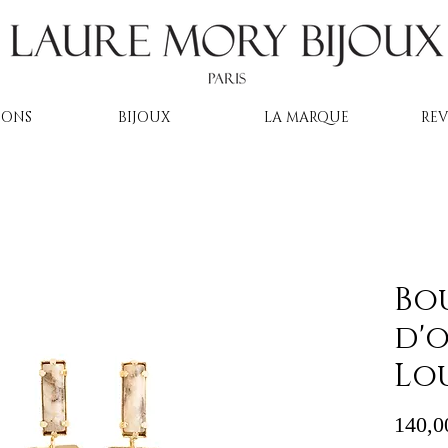
IONS
BIJOUX
LA MARQUE
RE
Bo
d'o
Lou
140,0