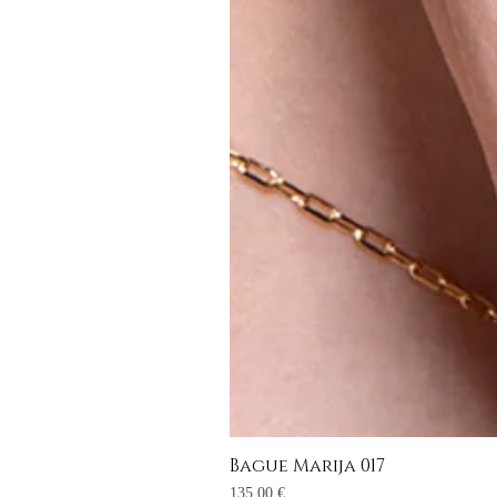
Bague Marija 017
Prix
135,00 €