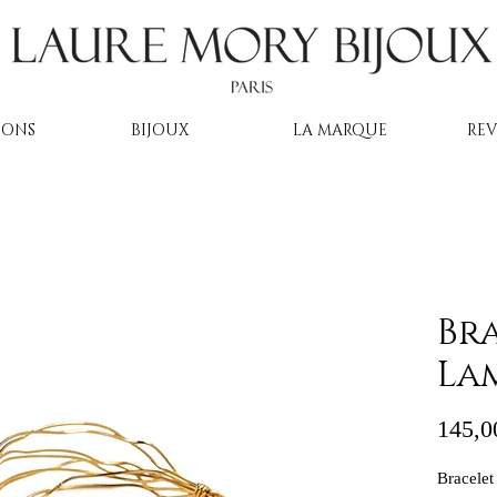
IONS
BIJOUX
LA MARQUE
RE
Br
La
145,0
Bracelet 