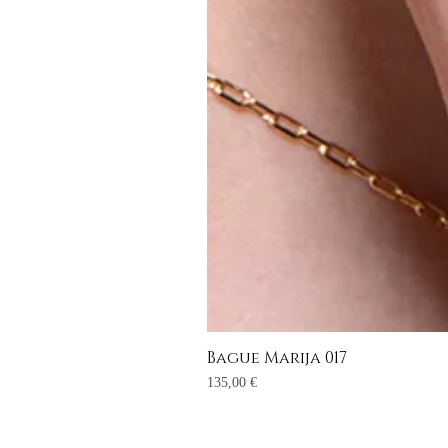
Bague Marija 017
Prix
135,00 €