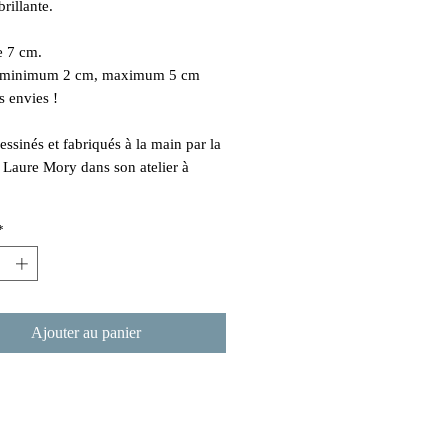
brillante.
e 7 cm.
 minimum 2 cm, maximum 5 cm
s envies !
essinés et fabriqués à la main par la
e Laure Mory dans son atelier à
*
Ajouter au panier