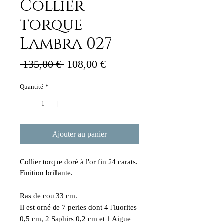
Collier
torque
Lambra 027
Prix
Prix
 135,00 € 
108,00 €
original
promotionnel
Quantité
*
Ajouter au panier
Collier torque doré à l'or fin 24 carats.
Finition brillante.
Ras de cou 33 cm.
Il est orné de 7 perles dont 4 Fluorites
0,5 cm, 2 Saphirs 0,2 cm et 1 Aigue