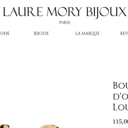
IONS
BIJOUX
LA MARQUE
RE
Bo
d'o
Lou
115,0