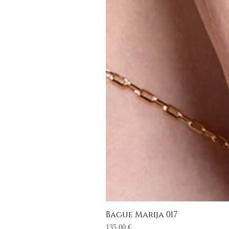
Bague Marija 017
Prix
135,00 €