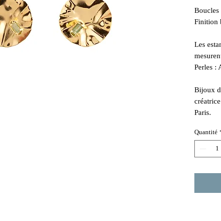
Boucles d
Finition 
Les esta
mesurent
Perles :
Bijoux d
créatric
Paris.
Quantité