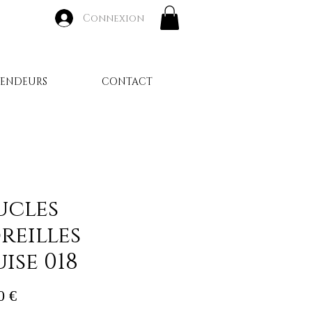
Connexion
VENDEURS
CONTACT
ucles
reilles
ise 018
Prix
0 €